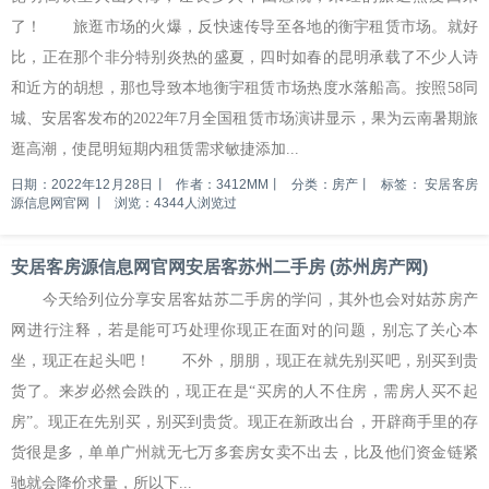
了！ 旅逛市场的火爆，反快速传导至各地的衡宇租赁市场。就好
比，正在那个非分特别炎热的盛夏，四时如春的昆明承载了不少人诗
和近方的胡想，那也导致本地衡宇租赁市场热度水落船高。按照58同
城、安居客发布的2022年7月全国租赁市场演讲显示，果为云南暑期旅
逛高潮，使昆明短期内租赁需求敏捷添加...
日期：2022年12月28日
丨
作者：3412MM
丨
分类：房产
丨
标签：
安居客房
源信息网官网
丨
浏览：4344人浏览过
安居客房源信息网官网安居客苏州二手房 (苏州房产网)
今天给列位分享安居客姑苏二手房的学问，其外也会对姑苏房产
网进行注释，若是能可巧处理你现正在面对的问题，别忘了关心本
坐，现正在起头吧！ 不外，朋朋，现正在就先别买吧，别买到贵
货了。来岁必然会跌的，现正在是“买房的人不住房，需房人买不起
房”。现正在先别买，别买到贵货。现正在新政出台，开辟商手里的存
货很是多，单单广州就无七万多套房女卖不出去，比及他们资金链紧
驰就会降价求量，所以下...