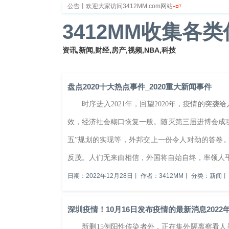
公告丨欢迎大家访问3412MM.com网站
3412MM收集各
资讯,新闻,财经,房产,视频,NBA,科技
首页
新闻
财经
体育
娱乐
汽车
房
盘点2020十大热点事件_2020重大新闻事件
时序进入2021年，回望2020年，疫情的突袭
效，经济社会糊口恢复一般。随灭第三届进博会成
五”规划的实现等，外邦交上一份令人对劲的答卷。 
反茂。人们无来由相信，外国将自始自终，率领人平易
日期：2022年12月28日
丨
作者：3412MM
丨
分类：新闻
丨
深圳疫情！10月16日发布疫情的最新消息2022年
新删15例阳性传染者外，正在集外隔离察看人员