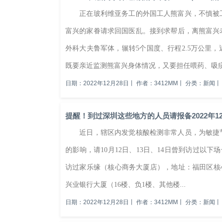
正在玻利维亚务工的外国工人熊富兴，不慎被工
富兴的家眷请求回国医乱。接到求帮后，离熊富兴
外科大夫鲁军体，辗转5个国度、行程2.5万公里
既要亲近监测熊富兴身体情况，又要担任喂药、吸痰
日期：2022年12月28日
丨
作者：3412MM
丨
分类：新闻
丨
提醒！到过深圳这些地方的人员请报备2022年12
近日，辖区内发觉核酸检测非常人员，为敏捷节
的影响，请10月12日、13日、14日曾到访过以下场合的
访过家乐缘（核心商务大厦店），地址：福田区核心区核
兴业银行大厦（16楼、负1楼、其他楼...
日期：2022年12月28日
丨
作者：3412MM
丨
分类：新闻
丨