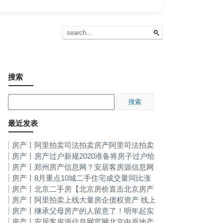
搜索
最近发表
房产丨阿里拍卖司法拍卖房产阿里司法拍卖
房屋产权-阿里法院拍卖房产
房产丨房产过户新规2020准备将房子过户给
子女的人注意！新规下今年起统统“这样”处理
房产丨郑州房产信息网？安居客房源信息网
官网
房产丨8月重点10城二手住宅成交量同比涨
幅超2成北京成交规模逆势上涨北京二手房
房产丨北京二手房【北京房价直击北京房产
资讯】-北京乐居网
房产丨阿里拍卖上线大量房企债权资产 线上
处置成为房企去库存新通道阿里拍卖司法拍卖
房产丨继承父母房产的人留意了！明年起实
房产
行新规全部都要“这样”处理房产过户新规2020
房产丨安居客房源信息网官网北京中原地产