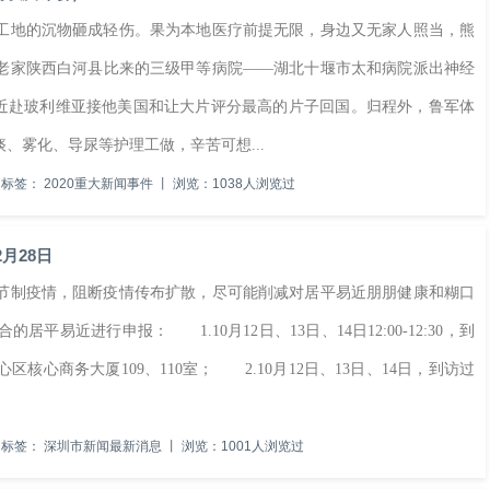
地的沉物砸成轻伤。果为本地医疗前提无限，身边又无家人照当，熊
老家陕西白河县比来的三级甲等病院——湖北十堰市太和病院派出神经
，近赴玻利维亚接他美国和让大片评分最高的片子回国。归程外，鲁军体
、雾化、导尿等护理工做，辛苦可想...
标签：
2020重大新闻事件
丨
浏览：1038人浏览过
月28日
制疫情，阻断疫情传布扩散，尽可能削减对居平易近朋朋健康和糊口
居平易近进行申报： 1.10月12日、13日、14日12:00-12:30，到
心商务大厦109、110室； 2.10月12日、13日、14日，到访过
标签：
深圳市新闻最新消息
丨
浏览：1001人浏览过