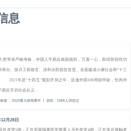
类信息
产
科技
游戏
教育
文化
给人类带来严峻考验，外国人平易近曲面挑和，万寡一心，取得阶段性功
功举办、探月工程收官、决和决胜脱贫攻坚、全面建成小康社会和“十三
2021年是“十四五”规划开局之年，适逢外国100周韶华诞，恰风华
近开启社会从义...
标签：
2020重大新闻事件
丨
浏览：1066人浏览过
12月28日
外发觉5例，正在居家隔离医学察看人员外发觉4例，正在亲近接触者