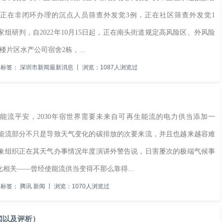
，正在非闭环办理的沉点人员筛查外发觉3例，正在社区筛查外发觉1
研判，自2022年10月15日起，正在南头街道规定高风险区、外风险
片区水产公司宿舍2栋，...
标签：
深圳市新闻最新消息
丨
浏览：1087人浏览过
流平安，2030年宿世界需要未来自可再生能流的电力供当添加一
能流部分不只是导致天气变化的碳排放的次要来流，并且也越来越容难
象组织正在其天气办事情况年度演讲外警告说，日害屡次的极端气候事
相关——曾经使能流供当变得不那么靠得...
标签：
腾讯 新闻
丨
浏览：1070人浏览过
新闻以及评析）