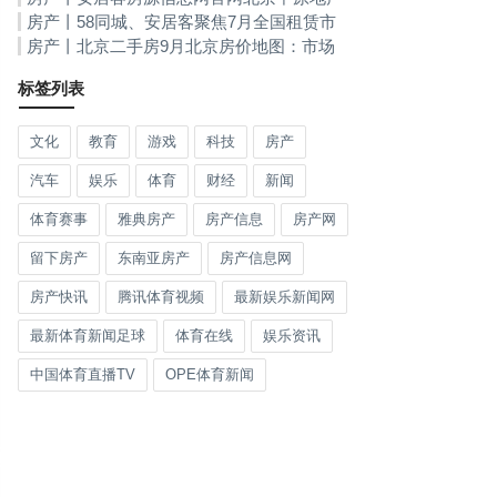
未经书面授权发布房源信息连收住建部门三张
房产丨58同城、安居客聚焦7月全国租赁市
罚单
场：中低价格房源供应占比上涨！安居客房源
房产丨北京二手房9月北京房价地图：市场
信息网官网
热度延续新房二手房量价双升
标签列表
文化
教育
游戏
科技
房产
汽车
娱乐
体育
财经
新闻
体育赛事
雅典房产
房产信息
房产网
留下房产
东南亚房产
房产信息网
房产快讯
腾讯体育视频
最新娱乐新闻网
最新体育新闻足球
体育在线
娱乐资讯
中国体育直播TV
OPE体育新闻