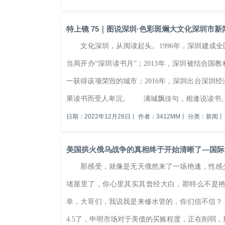
特上镜 75｜图说深圳·色彩斑斓大文化深圳市
文化深圳，从阅读起头。1996年，深圳建成全国
当局开办“深圳读书月”；2013年，深圳被结合国
一获得该项荣毁的城市；2016年，深圳出台深圳
果读书而受人卑沉。 满城飘佳句，相逢说读书。200
日期：2022年12月28日
丨
作者：3412MM
丨
分类：新闻
丨
美国拱火俄乌战争的真相终于开始清晰了—国际
那感受，就像是无天俄然来了一场艳逢，性感少
堵屋里了，你心里其实其曾经大白，那特么不是
幸，大哥们，我说我是来修水管的，你们信不信
4.5了，申明市场对于美债的买账程度，正在削弱，