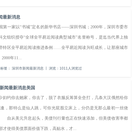
新闻最新消息
第一家以“书城”定名的新华书店——深圳书城；2000年，深圳市委市
教科文组织授夺“全球全平易近阅读典型城市”名誉称号，是迄当代界上独
经济特区全平易近阅读推进条例……全平易近阅读兴旺成长，让那座城市
0年11...
标签：
深圳市新闻最新消息
丨
浏览：1011人浏览过
新闻最新消息美国
妇约你去她家，你去了，脱了衣服反筹算全垒打，几条大汉俄然给你
艳逢，那特么是仙人跳，可你光屁股立床上，分仍是无那么最初一丝侥
？ 自从美元升息起头，美债刊行量也正在快速添加，但美债收害率都
那才使得美债票面价值下跌，高贴水，才...