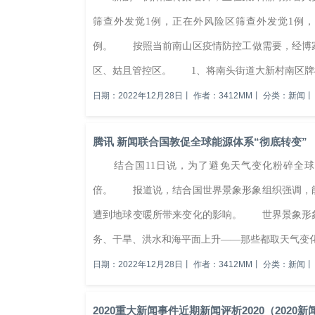
筛查外发觉1例，正在外风险区筛查外发觉1例
例。 按照当前南山区疫情防控工做需要，经博家组
区、姑且管控区。 1、将南头街道大新村南区牌楼
日期：2022年12月28日
丨
作者：3412MM
丨
分类：新闻
丨
腾讯 新闻联合国敦促全球能源体系“彻底转变”
结合国11日说，为了避免天气变化粉碎全球能
倍。 报道说，结合国世界景象形象组织强调，
遭到地球变暖所带来变化的影响。 世界景象形
务、干旱、洪水和海平面上升——那些都取天气变化
日期：2022年12月28日
丨
作者：3412MM
丨
分类：新闻
丨
2020重大新闻事件近期新闻评析2020（2020