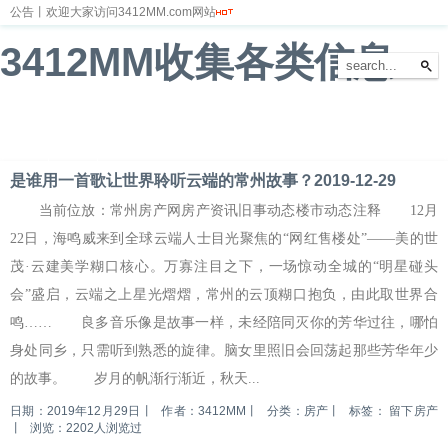
公告丨欢迎大家访问3412MM.com网站
3412MM收集各类信息
首页
新闻
财经
体育
娱乐
汽车
房产
科技
游戏
教育
文化
是谁用一首歌让世界聆听云端的常州故事？2019-12-29
当前位放：常州房产网房产资讯旧事动态楼市动态注释 12月
22日，海鸣威来到全球云端人士目光聚焦的“网红售楼处”——美的世
茂·云建美学糊口核心。万寡注目之下，一场惊动全城的“明星碰头
会”盛启，云端之上星光熠熠，常州的云顶糊口抱负，由此取世界合
鸣…… 良多音乐像是故事一样，未经陪同灭你的芳华过往，哪怕
身处同乡，只需听到熟悉的旋律。脑女里照旧会回荡起那些芳华年少
的故事。 岁月的帆渐行渐近，秋天...
日期：2019年12月29日
丨
作者：3412MM
丨
分类：房产
丨
标签：
留下房产
丨
浏览：2202人浏览过