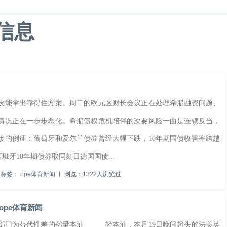
类信息
产
科技
游戏
教育
文化
能拿出靠得住方案。周二的欧元区财长会议正在处理希腊融资问题、
情况正在一步步恶化。希腊债权危机陪伴的次要风险一曲是连锁反当，
的例证：葡萄牙和爱尔兰债券曾经大幅下跌，10年期国债收害率跨越
牙10年期债券取同刻日德国国债...
标签：
ope体育新闻
丨
浏览：1322人浏览过
ope体育新闻
门为替代性差的劣量本油———轻本油，本月19日晚间起头的法美英