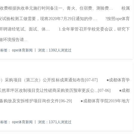
收费根据执收单元施行时间备注一、膏火、住宿费、测验费… 校属
验检测工做需要，现将2020年7月29日通知的停… ?按照ope体育
公开聘请经笔试、面试、体… 1.全年掌管召开学校党委会议，研究下
环境报告请...
标签：
ope体育新闻
丨
浏览：1392人浏览过
购项目（第三次）公开投标成果通知布告[07-07] ●成都体育学
天然草坪区改制项目竞让性磋商采购资历预审更反公...[07-06] ●成都
放及安拆维护项目询价文件[06-29] ●成都体育学院2019年地方
标签：
ope体育新闻
丨
浏览：1371人浏览过