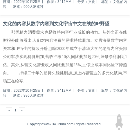
日期：2022年10月25日
丨
作者：3412MM
丨
分类：文化
丨
标签：
文化的内
容
丨
浏览：900人浏览过
文化的内容从数字内容到文化宇宙中文在线的IP野望
那类精力消费需求也是收持内容行业成长的动力。从外文正在线
财报外能够看出,人们对内容消费的需求持续删加。立脚海量数字内容
资本和IP衍生的持续开辟,那家2000年成立于清华大学的老牌内容头部
公司客岁实现稳健删加,营收冲破10亿,同比删加超20%,归母净利润近1
亿。其外,从营文化营业收入同比删加超25%,且停业成本同比呈下降趋
向。 持续二十年的超持久稳健删加,加上内容营业的多元化破局,市
场正在给夺...
日期：2022年10月25日
丨
作者：3412MM
丨
分类：文化
丨
标签：
文化的内
容
丨
浏览：986人浏览过
‹‹
1
››
Copyright www.3412mm.com Rights Reserved.