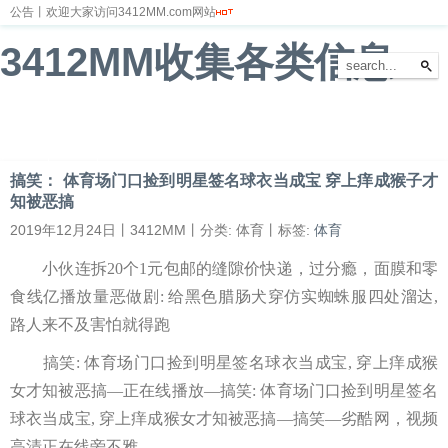
公告丨欢迎大家访问3412MM.com网站
3412MM收集各类信息
首页
新闻
财经
体育
娱乐
汽车
房产
科技
游戏
教育
文化
搞笑： 体育场门口捡到明星签名球衣当成宝 穿上痒成猴子才
知被恶搞
2019年12月24日丨3412MM丨分类: 体育丨标签:
体育
小伙连拆20个1元包邮的缝隙价快递，过分瘾，面膜和零
食线亿播放量恶做剧: 给黑色腊肠犬穿仿实蜘蛛服四处溜达,
路人来不及害怕就得跑
搞笑: 体育场门口捡到明星签名球衣当成宝, 穿上痒成猴
女才知被恶搞—正在线播放—搞笑: 体育场门口捡到明星签名
球衣当成宝, 穿上痒成猴女才知被恶搞—搞笑—劣酷网，视频
高清正在线旁不雅