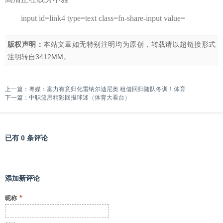
input id=link4 type=text class=fn-share-input value=
版权声明：
本站文章如无特别注明均为原创，转载请以超链接形式
注明转自
3412MM
。
上一篇：
粤媒：富力有意归化雷纳尔迪尼奥 租借回归随队冬训！体育
下一篇：
中职篮用精彩回报球迷（体育大看台）
已有 0 条评论
添加新评论
*
昵称