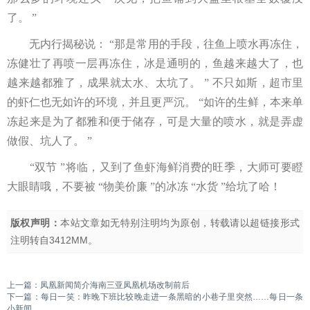
了。 ”
无内行揭秘说： “那是常用的手段，往鱼上喷水再冻住，
冻健壮了再喷一层再冻住，冰是通明的，鱼越来越大了，也
越来越都雅了，成果就太水、太坑了。 ” 不只如斯，超市里
的虾仁也无如许的环境，并且更严沉。 “如许的生鲜，本来单
冻起来是为了都雅和便于储存，可是大量的喷水，就是弄虚
做假、坑人了。 ”
“双节 ”将临，又到了鱼虾海鲜消费的旺季，大师可要瞪
大眼睛哦，不要被 “物美价廉 ”的冰冻 “水货 ”给坑了哈！
版权声明：
本站文章如无特别注明均为原创，转载请以超链接形式
注明转自
3412MM
。
上一篇：
凤凰新闻简介海南三亚凤凰机场改制前后
下一篇：
每日一笑：昨晚下班比较晚走进一条黑暗的小巷子里突然……每日一条
小新闻