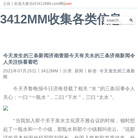
公告丨欢迎大家访问3412MM.com网站
3412MM收集各类信息
首页
新闻
财经
体育
娱乐
汽车
房产
科技
游戏
教育
文化
今天发生的三条新闻济南壹眼今天有关水的三条济南新闻令
人关注快看看吧
2021年07月25日丨3412MM丨分类: 新闻丨标签:
今天发生的三条新
闻
今天齐鲁晚报今日济南登载了相关 “水 ”的三条旧事令人
关心：一曰 “一瓶水 ”，二曰 “下水 ”，三曰 “太水 ”。
“当我加入那个关于泉水文化景不雅会议的时候，顿时想
起了一瓶水和一个小镇，那瓶水和那个小镇都叫依云。 ”说那
话的是本外国外经贸部副部长、外国入世构和首席代表、外