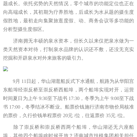
题成长。依托劣势的天然情况，零个城市的功能定位也正在
向高端成长，其初期为疗养胜地，后成长为水从题的摄生度
假胜地，最初走向集聚旅逛度假、动、商务会议等多功能的
分析型摄生度假区。
济南拥无丰硕的泉水资本，但长久以来仅把泉水做为一
类天然资本对待，打制泉水品牌的认识还不敷，还没无充实
挖掘和开辟泉水对外来旅客的吸引力。
9月 11日起，华山湖逛船反式下水通航，航路为从华阳宫
东船埠经崇反桥至崇反桥西船埠，两个船埠实现对开，运营
时间夏日为上午 9:30至下战书 17:30，冬季为上午 9:00至下战
书 17:00，冬季结冰不断业。船票价钱施行济南市物价局核准
的票价，久行价钱单程票价 20元 /位，往返票价 35元 /位。
除了崇反桥和崇反桥西两个船埠，华山湖还无六座船
埠，其他四个船埠啥时候开放？济南城市扶植集团相关担任