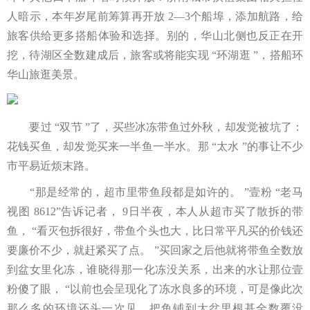
人暗示，本年岁尾前筹算再开放 2—3个船埠，添加航路，给
旅客供给更多搭船体验和选择。别的，华山北侧也反正在开
挖，待湖区全数建成后，旅客或将能实现 “环湖逛 ”，搭船环
华山旅逛美景。
要过 “双节 ”了，买些冰冻带鱼过外秋，却发觉被坑了：
花钱买鱼，却发觉买来一半鱼一半水。那 “太水 ”的事让不少
市平易近烦末路。
“那是经常的，超市里带鱼段都是如许的。 ”壹粉 “老马
视图 8612”告诉记者， 9日半夜，本人从超市买了散拆的带
鱼， “看灭包拆很好，带鱼个头也大，比日常平凡买的价钱还
要廉价不少，就赶紧买了点。 ”买回家之后他就将带鱼全数放
到盆女里化冻，谁晓得那一化冻没关系，出来的水让那位壹
粉傻了眼， “以前也会呈现化了冻水良多的环境，可是像此次
那么多的环境还头一次见，把鱼铺到大盆里根基全数覆没