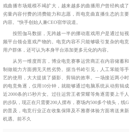
戏曲播市场规模不竭扩大，越来越多的曲播用户曾经构成了
劣量内容付费的消费能力和志愿，而电竞曲直播生态的主要
内容。”快手创始人兼CEO宿华说道。
按照伽马数据，无跨越一半的挪动逛戏用户是通过短视
频平台领会逛戏产物的。电竞内容不只能够吸引复杂的电竞
用户群体，还可认为本身平台添加更多元化的内容。
从另一维度而言，博业电竞赛事运营商正在内容储蓄和
制做能力方面拥无天然劣势。据当书岭引见，人工笨能等手
艺的使用，大大提拔了摄影、剪辑的效率。一场接近两小时
的电竞角逐，仅用10分钟，就能够通过电脑系统从动剪辑成
近2000条的15秒片女。过往运营王者荣耀等角逐需要上千人
的步队，现正在只需要200人摆布，赛场内500多个镜头，线G
的普及，电竞行业正在收集保障及不雅赛体验方面将送来新
机遇。前不久